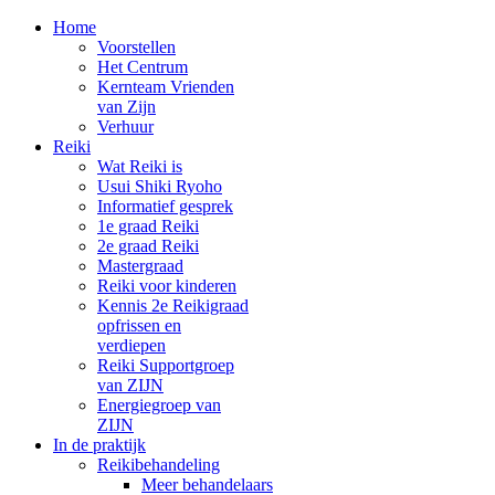
Home
Voorstellen
Het Centrum
Kernteam Vrienden
van Zijn
Verhuur
Reiki
Wat Reiki is
Usui Shiki Ryoho
Informatief gesprek
1e graad Reiki
2e graad Reiki
Mastergraad
Reiki voor kinderen
Kennis 2e Reikigraad
opfrissen en
verdiepen
Reiki Supportgroep
van ZIJN
Energiegroep van
ZIJN
In de praktijk
Reikibehandeling
Meer behandelaars