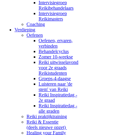
Intervisiegroep
Reikibehandelaars
Intervisiegroep
Reikimasters
Coaching
Verdieping
Oefenen
Oefenen, ervaren,
verbinden
Behandelcyclus
Zomer 10-weekse
Reiki uitwisselavond
voor 2e graads
Reikistudenten
Groeps-4-daagse
Luisteren naar 'de
stem' van Reiki
Reiki Inspiratiedag -
2e graad
Reiki Inspiratiedag -
alle graden
Reiki praktijktraining
Reiki & Essentie
(deels nieuwe opzet)
Healing your Family