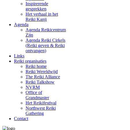
Inspirerende
gesprekken
Het verhaal in het
Reiki Kanji
Agenda
Agenda Reikicentrum
Zijn
Agenda Reiki Cirkels
(Reiki geven & Reiki
ontvangen)
Links
Reiki organisaties
Reiki home
Reiki Wereldwijd
The Reiki Alliance
Reiki Talkshow
NVRM
Office of
Grandmaster
Het Reikifestival
Northwest Reiki
Gathering
Contact