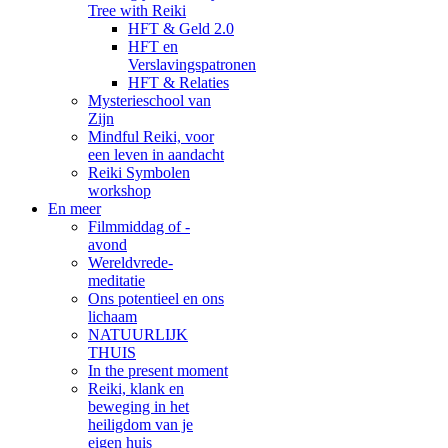
Tree with Reiki
HFT & Geld 2.0
HFT en
Verslavingspatronen
HFT & Relaties
Mysterieschool van
Zijn
Mindful Reiki, voor
een leven in aandacht
Reiki Symbolen
workshop
En meer
Filmmiddag of -
avond
Wereldvrede-
meditatie
Ons potentieel en ons
lichaam
NATUURLIJK
THUIS
In the present moment
Reiki, klank en
beweging in het
heiligdom van je
eigen huis