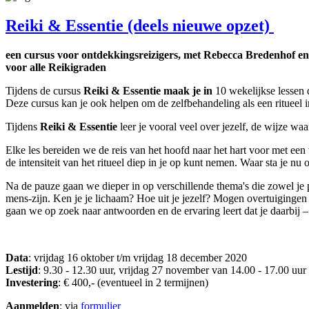
Reiki & Essentie (deels nieuwe opzet)
een cursus voor ontdekkingsreizigers, met Rebecca Bredenhof e
voor alle Reikigraden
Tijdens de cursus
Reiki & Essentie maak je in
10 wekelijkse lessen d
Deze cursus kan je ook helpen om de zelfbehandeling als een ritueel 
Tijdens
Reiki & Essentie
leer je vooral veel over jezelf, de wijze wa
Elke les bereiden we de reis van het hoofd naar het hart voor met een v
de intensiteit van het ritueel diep in je op kunt nemen. Waar sta je nu 
Na de pauze gaan we dieper in op verschillende thema's die zowel je pe
mens-zijn. Ken je je lichaam? Hoe uit je jezelf? Mogen overtuigingen
gaan we op zoek naar antwoorden en de ervaring leert dat je daarbij –
Data
: vrijdag 16 oktober t/m vrijdag 18 december 2020
Lestijd
: 9.30 - 12.30 uur, vrijdag 27 november van 14.00 - 17.00 uur
Investering
: € 400,- (eventueel in 2 termijnen)
Aanmelden
: via
formulier